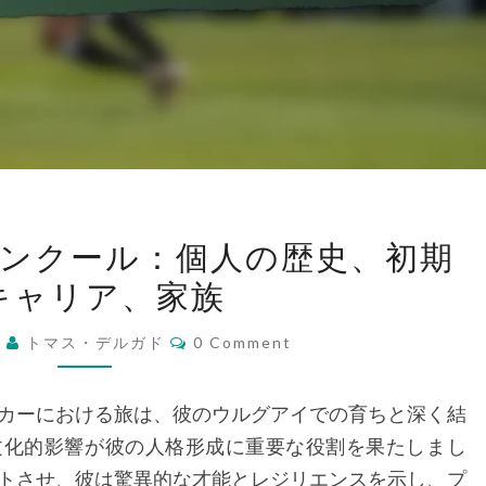
ロ
ンクール：個人の歴史、初期
ド
キャリア、家族
リ
ゴ・
Comments
6
トマス・デルガド
0 Comment
ベ
ン
カーにおける旅は、彼のウルグアイでの育ちと深く結
タ
文化的影響が彼の人格形成に重要な役割を果たしまし
ン
トさせ、彼は驚異的な才能とレジリエンスを示し、プ