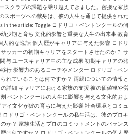
ク
ースクラブの課題を乗り越えてきました。密接な家族
ー
のスポーツへの献身は、彼の人生を通じて提供された
ル：
 in the article: Toggle ロドリゴ・ベントンクールの個
個
の幼少期と育ち 文化的影響と重要な人生の出来事 教育
人
個人的な逸話 個人歴がキャリアに与えた影響 ロドリ
の
サッカーの初期キャリアをスタートさせたのか？ サ
歴
関与 ユースキャリア中の主な成果 初期キャリアの発
史、
の移行 影響力のあるコーチやメンター ロドリゴ・ベン
初
られていることは何ですか？ 両親についての情報と
期
ての詳細 キャリアにおける家族の支援 彼の価値観や労
の
割 ベントンクールの人生に影響を与える文化的およ
キ
グアイ文化が彼の育ちに与えた影響 社会環境とコミュ
ャ
観 ロドリゴ・ベントンクールの私生活は、彼のプロキ
リ
のか？ 家族生活とプロのコミットメントのバランス
ア、
歴は何ですか？ ロドリゴ・ベントンクールの個人歴