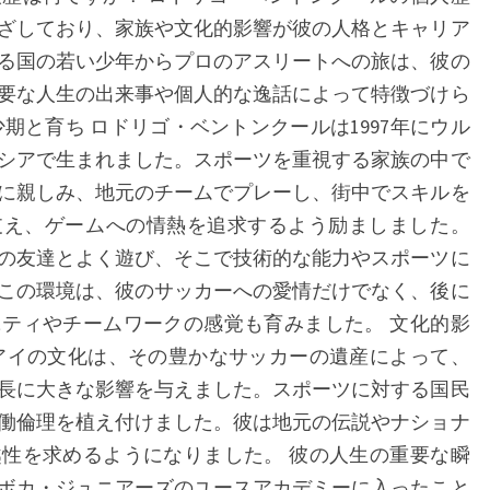
家
ざしており、家族や文化的影響が彼の人格とキャリア
族
る国の若い少年からプロのアスリートへの旅は、彼の
要な人生の出来事や個人的な逸話によって特徴づけら
期と育ち ロドリゴ・ベントンクールは1997年にウル
シアで生まれました。スポーツを重視する家族の中で
に親しみ、地元のチームでプレーし、街中でスキルを
支え、ゲームへの情熱を追求するよう励ましました。
の友達とよく遊び、そこで技術的な能力やスポーツに
この環境は、彼のサッカーへの愛情だけでなく、後に
ティやチームワークの感覚も育みました。 文化的影
アイの文化は、その豊かなサッカーの遺産によって、
長に大きな影響を与えました。スポーツに対する国民
働倫理を植え付けました。彼は地元の伝説やナショナ
性を求めるようになりました。 彼の人生の重要な瞬
のボカ・ジュニアーズのユースアカデミーに入ったこと