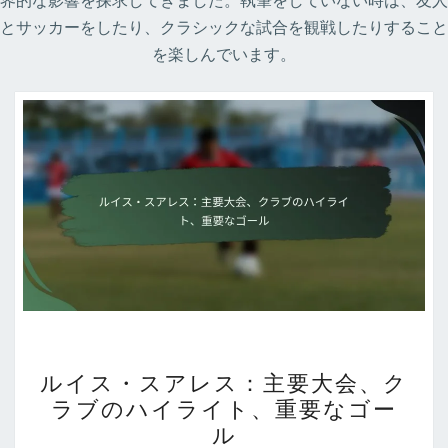
界的な影響を探求してきました。執筆をしていない時は、友人
とサッカーをしたり、クラシックな試合を観戦したりすること
を楽しんでいます。
ル
ルイス・スアレス：主要大会、ク
イ
ラブのハイライト、重要なゴー
ス・
ル
ス