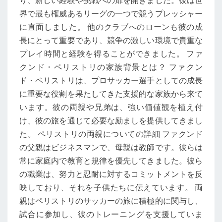
り、新しい経験や挑戦への扉を開きました。彼は世
界で最も権威あるリーグの一つで競うプレッシャー
に直面しました。 他のクラブへのローンも彼の成
長にとって重要であり、競争の激しい環境で貴重な
プレイ時間と経験を得ることができました。 ファ
クンド・ペリストリの家族背景とは？ ファクン
ド・ペリストリは、プロサッカー選手としての成長
に重要な役割を果たしてきた支援的な家族から来て
います。彼の両親や兄弟は、強い価値観を植え付
け、彼の旅を通じて必要な励ましを提供してきまし
た。 ペリストリの両親についての詳細 ファクンド
の父親はビジネスマンで、母親は教師です。彼らは
常に家庭内で教育と規律を優先してきました。彼ら
の職業は、努力と忍耐に対するコミットメントを反
映しており、それを子供たちに伝えています。 両
親はペリストリのサッカーの旅に積極的に関与し、
試合に参加し、彼のトレーニングを支援していま