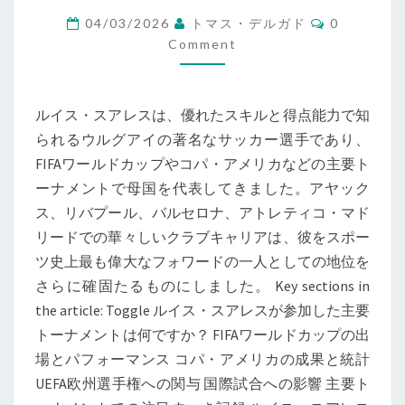
ア
Comments
04/03/2026
トマス・デルガド
0
レ
Comment
ス：
主
ルイス・スアレスは、優れたスキルと得点能力で知
要
られるウルグアイの著名なサッカー選手であり、
大
FIFAワールドカップやコパ・アメリカなどの主要ト
会、
ーナメントで母国を代表してきました。アヤック
ク
ス、リバプール、バルセロナ、アトレティコ・マド
ラ
リードでの華々しいクラブキャリアは、彼をスポー
ブ
ツ史上最も偉大なフォワードの一人としての地位を
の
さらに確固たるものにしました。 Key sections in
ハ
the article: Toggle ルイス・スアレスが参加した主要
イ
トーナメントは何ですか？ FIFAワールドカップの出
ラ
場とパフォーマンス コパ・アメリカの成果と統計
イ
UEFA欧州選手権への関与 国際試合への影響 主要ト
ト、