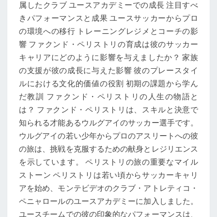
属したクラブ ユースアカデミーでの成長 注目すべ
きパフォーマンスと成果 ユースサッカーからプロ
の環境への移行 トレーニングレジメとコーチの影
響 ファクンド・ペリストリの育成は彼のサッカー
キャリアにどのように影響を与えましたか？ 家族
の支援が彼の成長に与えた影響 彼のプレースタイ
ルにおける文化的価値の役割 初期の課題から学ん
だ教訓 ファクンド・ペリストリの人生の物語と
は？ ファクンド・ペリストリは、スキルと決意で
知られる才能あるウルグアイのサッカー選手です。
ウルグアイの若い少年からプロのアスリートへの彼
の旅は、挑戦を克服するための献身とレジリエンス
を示しています。 ペリストリの旅の重要なマイル
ストーン ペリストリは若い頃からサッカーキャリ
アを始め、モンテビデオのクラブ・アトレティコ・
ペニャロールのユースアカデミーに加入しました。
ユースチームでの彼の印象的なパフォーマンスは、