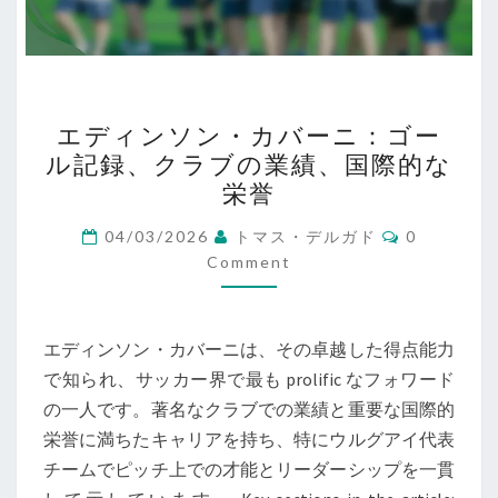
エ
エディンソン・カバーニ：ゴー
デ
ル記録、クラブの業績、国際的な
ィ
栄誉
ン
ソ
Comments
04/03/2026
トマス・デルガド
0
ン・
Comment
カ
バ
エディンソン・カバーニは、その卓越した得点能力
ー
で知られ、サッカー界で最も prolific なフォワード
ニ：
の一人です。著名なクラブでの業績と重要な国際的
ゴ
栄誉に満ちたキャリアを持ち、特にウルグアイ代表
ー
チームでピッチ上での才能とリーダーシップを一貫
ル