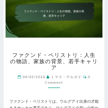
フ
ファクンド・ペリストリ：人生
ァ
の物語、家族の背景、若手キャリ
ク
ア
ン
ド・
Comments
04/03/2026
トマス・デルガド
0
ペ
Comment
リ
ス
ファクンド・ペリストリは、ウルグアイ出身の才能
ト
あるサッカー選手であり、ウルグアイの若い少年か