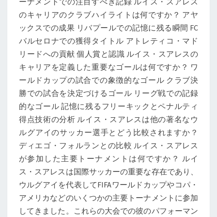
ーナメントでの注目すべき記録 ルイス・スアレス
重
のキャリアのクラブハイライトは何ですか？ アヤ
要
ックスでの成果 リバプールでの記憶に残る瞬間 FC
な
バルセロナでの獲得タイトル アトレティコ・マド
ゴ
リードへの貢献 個人賞と認識 ルイス・スアレスの
ー
キャリアを定義した重要なゴールは何ですか？ ワ
ル
ールドカップの試合での象徴的なゴール クラブ決
勝での試合を決定づけるゴール リーグ戦での記録
的なゴール 記憶に残るフリーキックとペナルティ
得点技術の分析 ルイス・スアレスは他の著名なウ
ルグアイのサッカー選手とどう比較されますか？
ディエゴ・フォルランとの比較 ルイス・スアレス
が参加した主要トーナメントは何ですか？ ルイ
ス・スアレスは国際サッカーの重要な存在であり、
ウルグアイを代表してFIFAワールドカップやコパ・
アメリカなどのいくつかの主要トーナメントに参加
してきました。これらの大会での彼のパフォーマン