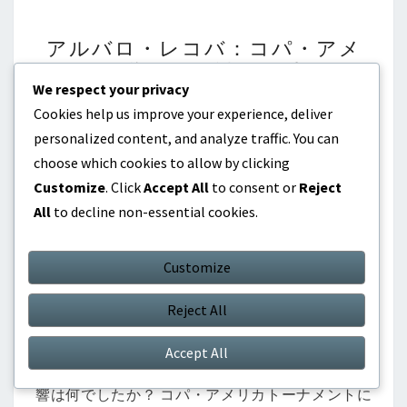
ア
アルバロ・レコバ：コパ・アメ
ル
リカの影響、国際試合、重要なゴ
バ
We respect your privacy
ール
ロ・
Cookies help us improve your experience, deliver
レ
Comments
03/03/2026
トマス・デルガド
0
personalized content, and analyze traffic. You can
コ
Comment
choose which cookies to allow by clicking
バ：
Customize
. Click
Accept All
to consent or
Reject
コ
All
to decline non-essential cookies.
アルバロ・レコバはコパ・アメリカと国際サッカー
パ・
において素晴らしい影響を与え、彼の卓越したスキ
ア
Customize
ルと戦略的な才能を示しました。彼の重要なゴール
メ
やパフォーマンスは、ウルグアイの国際的な地位を
リ
Reject All
高めただけでなく、ファンやスポーツ自体に長く残
カ
る印象を与えました。 Key sections in the article:
の
Accept All
Toggle アルバロ・レコバのコパ・アメリカへの影
影
響は何でしたか？ コパ・アメリカトーナメントに
響、