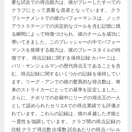
要な試合での得点能力は、彼がプレーしたすべての
クラブにとって貴重な資産となっています。 クラ
ブトーナメントでの彼のパフォーマンスは、ノック
アウトステージでの決定的なゴールを含む記憶に残
る瞬間によって特徴づけられ、彼のチームを成功に
導いてきました。このプレッシャーの中でパフォー
マンスを発揮する能力は、彼のプレースタイルの特
徴です。 得点記録に関する保持記録 カバーニは、
パリ・サンジェルマンの歴代得点王であることを含
む、得点記録に関するいくつかの記録を保持してい
ます。リーグ・アンでの彼の驚異的な得点数は、将
来のストライカーにとっての基準を設定しました。
さらに、ナポリでの在籍中にリーグの得点王の一人
として認められたセリエAでの得点業績でも評価さ
れています。これらの記録は、彼の卓越した才能と
一貫性を強調しています。 クラブ間の得点記録の
比較 クラブ 得点数 出場数 試合あたりの得点 パレル