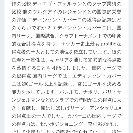
録の比較 ディエゴ・フォルランとのクラブ業績の
比較 他のウルグアイのレジェンドとの国際的栄誉
の評価 エディンソン・カバーニの総得点記録はど
のくらいですか？ エディンソン・カバーニは、国
内リーグ、国際試合、クラブトーナメントでの印象
的な合計得点を持つ、サッカー史上最も prolific な
得点者の一人としての地位を確立しています。彼の
長寿と一貫性は、キャリアを通じて驚異的な得点数
を蓄積することを可能にしました。 国内リーグで
の総得点 国内リーグでは、エディンソン・カバー
ニは200ゴール以上を記録し、常にゴールを決める
能力を示しています。パレルモ、ナポリ、パリ・サ
ンジェルマンなどのクラブでの時間がこの得点に大
きく貢献し、彼はしばしばリーグ・アンやセリエA
の得点王の一人でした。 カバーニの国内リーグで
の得点力は、鋭いポジショニング、空中戦の能力、
そして決定力によって特徴づけられています。彼は