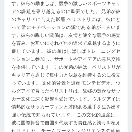
す。彼らの励ましは、競争の激しいスポーツキャリ
アの課題を乗り越えるのに重要でした。 兄弟が彼
のキャリアに与えた影響 ペリストリには、彼にと
って常にモチベーションの源である弟が一人いま
す。彼らの親しい関係は、友情と健全な競争の感覚
を育み、お互いにそれぞれの追求で卓越するように
促しています。 彼の弟はしばしばトレーニングセ
ッションに参加し、サポートやアイデアの意見交換
を提供しています。この兄弟の絆は、ペリストリが
キャリアを通じて集中力と決意を維持するのに役立
っています。 文化的背景と遺産 モンテビデオ、ウ
ルグアイで育ったペリストリは、故郷の豊かなサッ
カー文化に深く影響を受けています。ウルグアイは
情熱的なサッカーファンと才能ある選手を生み出す
強い伝統で知られています。 この文化的遺産は、
彼に国際舞台で自国を代表する責任感と誇りを植え
付けました。チームワークとレジリエンスの価値