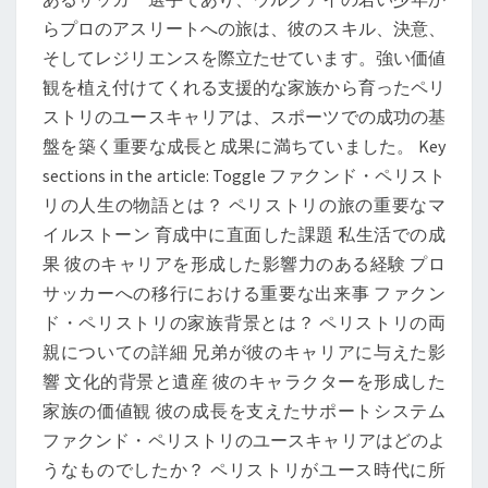
リ：
らプロのアスリートへの旅は、彼のスキル、決意、
人
そしてレジリエンスを際立たせています。強い価値
生
観を植え付けてくれる支援的な家族から育ったペリ
の
ストリのユースキャリアは、スポーツでの成功の基
物
盤を築く重要な成長と成果に満ちていました。 Key
語、
sections in the article: Toggle ファクンド・ペリスト
家
リの人生の物語とは？ ペリストリの旅の重要なマ
族
イルストーン 育成中に直面した課題 私生活での成
の
果 彼のキャリアを形成した影響力のある経験 プロ
背
サッカーへの移行における重要な出来事 ファクン
景、
ド・ペリストリの家族背景とは？ ペリストリの両
若
親についての詳細 兄弟が彼のキャリアに与えた影
手
響 文化的背景と遺産 彼のキャラクターを形成した
キ
家族の価値観 彼の成長を支えたサポートシステム
ャ
ファクンド・ペリストリのユースキャリアはどのよ
リ
うなものでしたか？ ペリストリがユース時代に所
ア