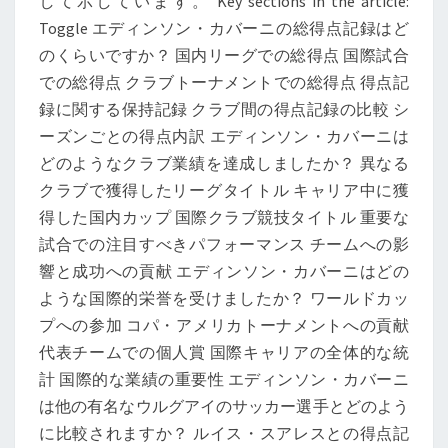
して示しています。 Key sections in the article:
記
Toggle エディンソン・カバーニの総得点記録はど
録、
のくらいですか？ 国内リーグでの総得点 国際試合
ク
での総得点 クラブトーナメントでの総得点 得点記
ラ
録に関する保持記録 クラブ間の得点記録の比較 シ
ブ
ーズンごとの得点内訳 エディンソン・カバーニは
の
どのようなクラブ業績を達成しましたか？ 異なる
業
クラブで獲得したリーグタイトル キャリア中に獲
績、
得した国内カップ 国際クラブ競技タイトル 重要な
国
試合での注目すべきパフォーマンス チームへの影
際
響と成功への貢献 エディンソン・カバーニはどの
的
ような国際的栄誉を受けましたか？ ワールドカッ
な
プへの参加 コパ・アメリカトーナメントへの貢献
栄
代表チームでの個人賞 国際キャリアの全体的な統
誉
計 国際的な業績の重要性 エディンソン・カバーニ
は他の有名なウルグアイのサッカー選手とどのよう
に比較されますか？ ルイス・スアレスとの得点記