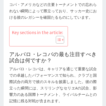
ラ
コパ・アメリカなどの主要トーナメントでの忘れら
ブ
れない瞬間によって際立っており、サッカー史にお
の
ける彼のレガシーを確固たるものにしています。
業
績、
Key sections in the article:
国
際
試
合
アルバロ・レコバの最も注目すべき
試合は何ですか？
アルバロ・レコバは、キャリアを通じて重要な試合
での卓越したパフォーマンスで知られ、クラブと国
際試合の両方で彼のスキルを披露しました。彼の際
立った瞬間には、スリリングなセリエAの試合、影
響力のある国際トーナメント、ライバルチームとの
記憶に残る対戦が含まれます。