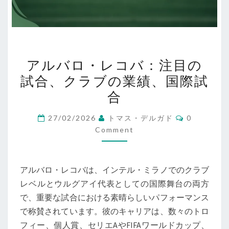
ア
アルバロ・レコバ：注目の
ル
試合、クラブの業績、国際試
バ
合
ロ・
レ
Comments
27/02/2026
トマス・デルガド
0
コ
Comment
バ：
注
目
アルバロ・レコバは、インテル・ミラノでのクラブ
の
レベルとウルグアイ代表としての国際舞台の両方
試
で、重要な試合における素晴らしいパフォーマンス
合、
で称賛されています。彼のキャリアは、数々のトロ
ク
フィー、個人賞、セリエAやFIFAワールドカップ、