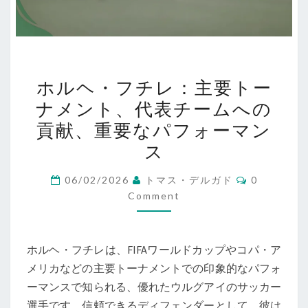
ホ
ホルヘ・フチレ：主要トー
ル
ナメント、代表チームへの
ヘ・
貢献、重要なパフォーマン
フ
チ
ス
レ：
Comments
06/02/2026
トマス・デルガド
0
主
Comment
要
ト
ー
ホルヘ・フチレは、FIFAワールドカップやコパ・ア
ナ
メリカなどの主要トーナメントでの印象的なパフォ
メ
ーマンスで知られる、優れたウルグアイのサッカー
ン
選手です。信頼できるディフェンダーとして、彼は