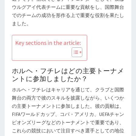
ト、
ウルグアイ代表チームに重要な貢献をし、国際舞台
代
でのチームの成功を形作る上で重要な役割を果たし
表
ました。
チ
ー
Key sections in the article:
ム
へ
の
貢
ホルヘ・フチレはどの主要トーナメ
献、
ントに参加しましたか？
重
ホルヘ・フチレはキャリアを通じて、クラブと国際
要
舞台の両方で彼のスキルを披露しながら、いくつか
な
の主要トーナメントに参加しました。彼の貢献は、
パ
FIFAワールドカップ、コパ・アメリカ、UEFAチャン
フ
ピオンズリーグなどのトーナメントで重要であり、
ォ
これらの競技において注目すべき選手としての地位
ー