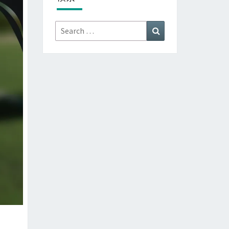
Search
Search
for: