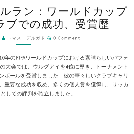
デ
ォルラン：ワールドカップ
ィ
ラブでの成功、受賞歴
エ
ゴ・
Comments
フ
6
トマス・デルガド
0 Comment
ォ
ル
10年のFIFAワールドカップにおける素晴らしいパフォ
ラ
の大会では、ウルグアイを4位に導き、トーナメント
ン：
ンボールを受賞しました。彼の華々しいクラブキャリ
ワ
、重要な成功を収め、多くの個人賞を獲得し、サッカ
ー
ライカーとしての評判を確立しました。
ル
ド
カ
ッ