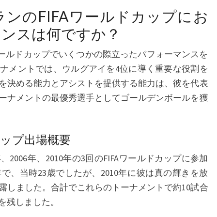
プ
ンのFIFAワールドカップにお
の
マンスは何ですか？
成
績、
Aワールドカップでいくつかの際立ったパフォーマンスを
ク
トーナメントでは、ウルグアイを4位に導く重要な役割を
ラ
を決める能力とアシストを提供する能力は、彼を代表
ブ
ーナメントの最優秀選手としてゴールデンボールを獲
で
の
成
ップ出場概要
功、
2006年、2010年の3回のFIFAワールドカップに参加
受
年で、当時23歳でしたが、2010年に彼は真の輝きを放
賞
露しました。合計でこれらのトーナメントで約10試合
歴
を残しました。